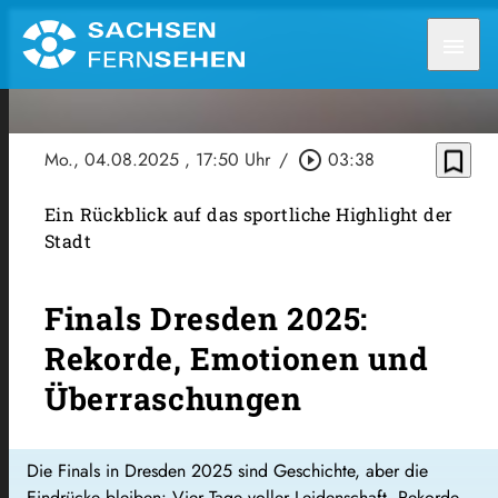
menu
bookmark_border
Mo., 04.08.2025
, 17:50 Uhr
/
play_circle_outline
03:38
Ein Rückblick auf das sportliche Highlight der
Stadt
Finals Dresden 2025:
Rekorde, Emotionen und
Überraschungen
Die Finals in Dresden 2025 sind Geschichte, aber die
Eindrücke bleiben: Vier Tage voller Leidenschaft, Rekorde