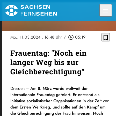
menu
bookmark_border
Mo., 11.03.2024
, 16:48 Uhr
/
play_circle_outline
05:19
Frauentag: "Noch ein
langer Weg bis zur
Gleichberechtigung"
Dresden –
Am 8. März wurde weltweit der
internationale
Frauentag
gefeiert. Er entstand als
Initiative sozialistischer Organisationen in der Zeit vor
dem Ersten Weltkrieg, und sollte auf den Kampf um
die Gleichberechtigung der Frau hinweisen. Noch