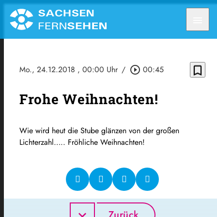
menu
bookmark_border
Mo., 24.12.2018
, 00:00 Uhr
/
play_circle_outline
00:45
Frohe Weihnachten!
Wie wird heut die Stube glänzen von der großen
Lichterzahl….. Fröhliche Weihnachten!
Zurück