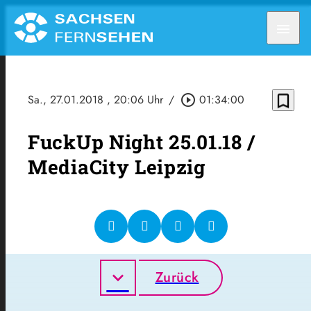
menu
bookmark_border
Sa., 27.01.2018
, 20:06 Uhr
/
play_circle_outline
01:34:00
FuckUp Night 25.01.18 /
MediaCity Leipzig
Zurück