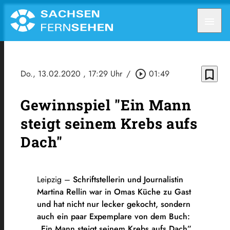
menu
bookmark_border
Do., 13.02.2020
, 17:29 Uhr
/
play_circle_outline
01:49
Gewinnspiel "Ein Mann
steigt seinem Krebs aufs
Dach"
Leipzig –
Schriftstellerin und Journalistin
Martina Rellin war in Omas Küche zu Gast
und hat nicht nur lecker gekocht, sondern
auch ein paar Expemplare von dem Buch:
„Ein Mann steigt seinem Krebs aufs Dach”