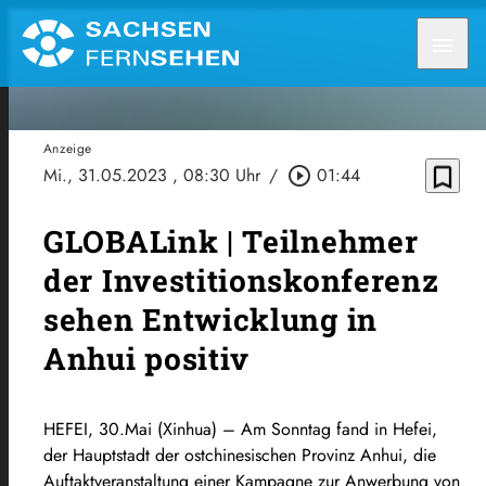
menu
Anzeige
bookmark_border
Mi., 31.05.2023
, 08:30 Uhr
/
play_circle_outline
01:44
GLOBALink | Teilnehmer
der Investitionskonferenz
sehen Entwicklung in
Anhui positiv
HEFEI, 30.Mai (Xinhua) –
Am Sonntag fand in Hefei,
der Hauptstadt der ostchinesischen Provinz Anhui, die
Auftaktveranstaltung einer Kampagne zur Anwerbung von