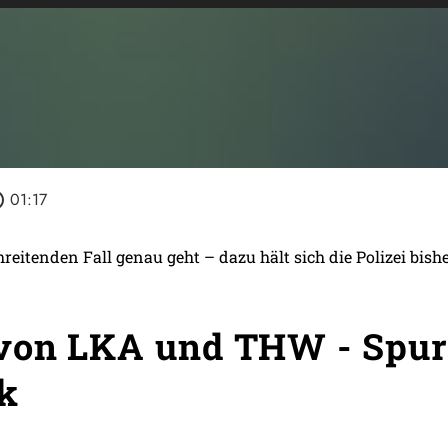
tline
01:17
itenden Fall genau geht – dazu hält sich die Polizei bish
 von LKA und THW - Spu
k