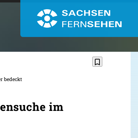
bookmark_border
er bedeckt
rensuche im