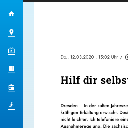
Do., 12.03.2020
, 15:02 Uhr
/
play_circ
Hilf dir selb
Dresden – In der kalten Jahreszei
kräftigen Erkältung erwischt. D
nicht leichter. Ich telefoniere e
Ausnahmeregelung. Die sächsisch