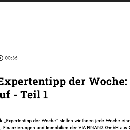
cle_outline
00:36
Expertentipp der Woche: 
f - Teil 1
ik „Expertentipp der Woche“ stellen wir Ihnen jede Woche ein
, Finanzierungen und Immobilien der VIA-FINANZ GmbH aus C