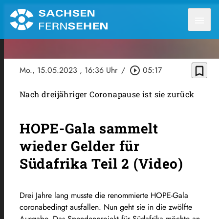
menu
bookmark_border
Mo., 15.05.2023
, 16:36 Uhr
/
play_circle_outline
05:17
Nach dreijähriger Coronapause ist sie zurück
HOPE-Gala sammelt
wieder Gelder für
Südafrika Teil 2 (Video)
Drei Jahre lang musste die renommierte HOPE-Gala
coronabedingt ausfallen. Nun geht sie in die zwölfte
Ausgabe. Das Spendenprojekt für Südafrika möchte an