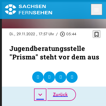
menu
bookmark_border
Di., 29.11.2022
, 17:57 Uhr
/
play_circle_outline
05:44
Jugendberatungsstelle
"Prisma" steht vor dem aus
Zurück