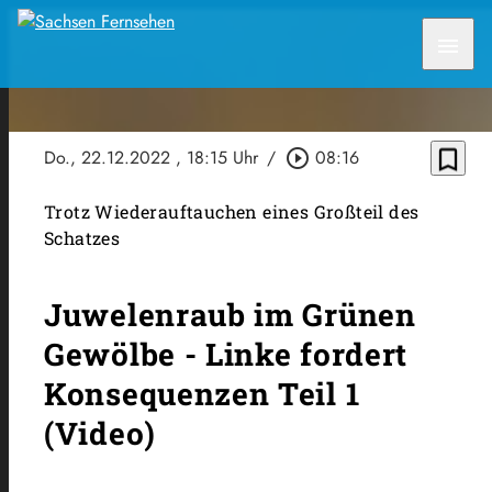
menu
bookmark_border
Do., 22.12.2022
, 18:15 Uhr
/
play_circle_outline
08:16
Trotz Wiederauftauchen eines Großteil des
Schatzes
Juwelenraub im Grünen
Gewölbe - Linke fordert
Konsequenzen Teil 1
(Video)