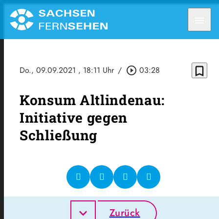
menu
bookmark_border
Do., 09.09.2021
, 18:11 Uhr
/
play_circle_outline
03:28
Konsum Altlindenau:
Initiative gegen
Schließung
Zurück