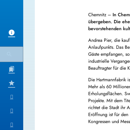
Chemnitz –
In Chemn
übergeben. Die ehem
bevorstehenden kult
Andrea Pier, die kau
Anlaufpunkts. Das Be
Gäste empfangen, so
industrielle Vergang
Beauftragter für die K
Die Hartmannfabrik is
Mehr als 60 Millione
Erholungsflächen. Sve
Projekte. Mit dem Ti
richtet die Stadt ih
Eröffnung ist für den
Kongressen und Messen