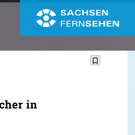
bookmark_border
cher in