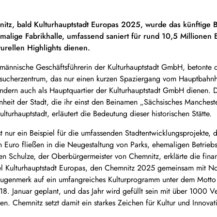
itz, bald Kulturhauptstadt Europas 2025, wurde das künftige 
alige Fabrikhalle, umfassend saniert für rund 10,5 Millionen E
urellen Highlights dienen.
fmännische Geschäftsführerin der Kulturhauptstadt GmbH, betonte 
sucherzentrum, das nur einen kurzen Spaziergang vom Hauptbahnhof 
ndern auch als Hauptquartier der Kulturhauptstadt GmbH dienen. 
enheit der Stadt, die ihr einst den Beinamen „Sächsisches Manches
ulturhauptstadt, erläutert die Bedeutung dieser historischen Stätte.
t nur ein Beispiel für die umfassenden Stadtentwicklungsprojekte, d
n Euro fließen in die Neugestaltung von Parks, ehemaligen Betrie
n Schulze, der Oberbürgermeister von Chemnitz, erklärte die finanz
tel Kulturhauptstadt Europas, den Chemnitz 2025 gemeinsam mit No
r Augenmerk auf ein umfangreiches Kulturprogramm unter dem Motto 
 18. Januar geplant, und das Jahr wird gefüllt sein mit über 1000 V
. Chemnitz setzt damit ein starkes Zeichen für Kultur und Innovat