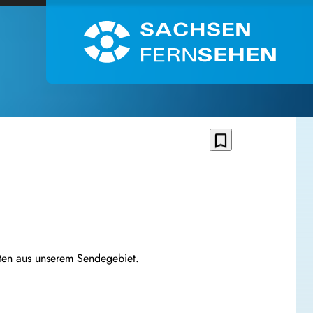
bookmark_border
hten aus unserem Sendegebiet.