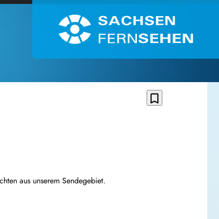
bookmark_border
ichten aus unserem Sendegebiet.