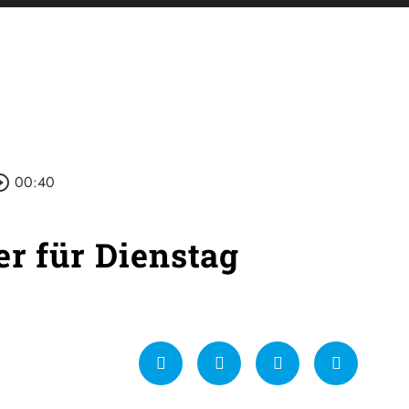
le_outline
00:40
er für Dienstag