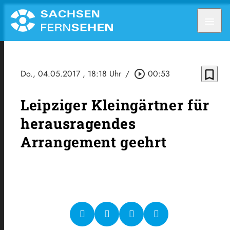
menu
bookmark_border
Do., 04.05.2017
, 18:18 Uhr
/
play_circle_outline
00:53
Leipziger Kleingärtner für
herausragendes
Arrangement geehrt