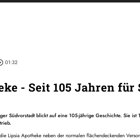
le_outline
01:32
ke - Seit 105 Jahren für 
iger Südvorstadt blickt auf eine 105-jährige Geschichte. Sie i
trieb.
t die Lipsia Apotheke neben der normalen flächendeckenden Versor