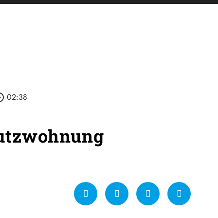
_outline
02:38
utzwohnung