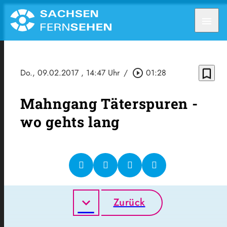
menu
bookmark_border
Do., 09.02.2017
, 14:47 Uhr
/
play_circle_outline
01:28
Mahngang Täterspuren -
wo gehts lang
Zurück