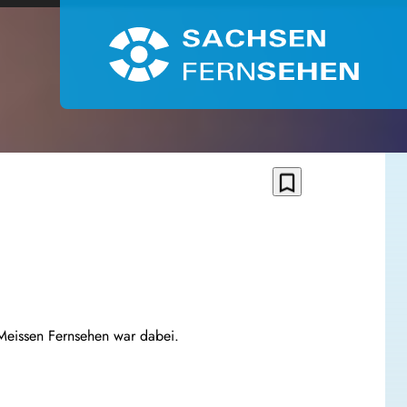
bookmark_border
 Meissen Fernsehen war dabei.