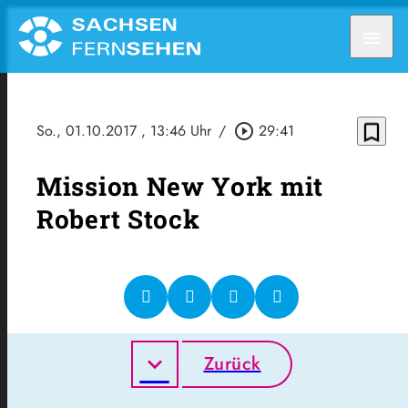
menu
bookmark_border
So., 01.10.2017
, 13:46 Uhr
/
play_circle_outline
29:41
Mission New York mit
Robert Stock
Zurück