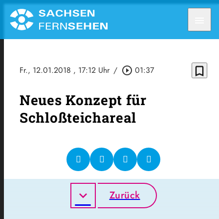
menu
bookmark_border
Fr., 12.01.2018
, 17:12 Uhr
/
play_circle_outline
01:37
Neues Konzept für
Schloßteichareal
Zurück