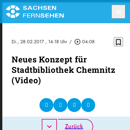
menu
bookmark_border
Di., 28.02.2017
, 14:18 Uhr
/
play_circle_outline
04:08
Neues Konzept für
Stadtbibliothek Chemnitz
(Video)
Zurück