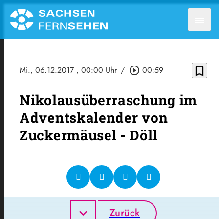
menu
bookmark_border
Mi., 06.12.2017
, 00:00 Uhr
/
play_circle_outline
00:59
Nikolausüberraschung im
Adventskalender von
Zuckermäusel - Döll
Zurück