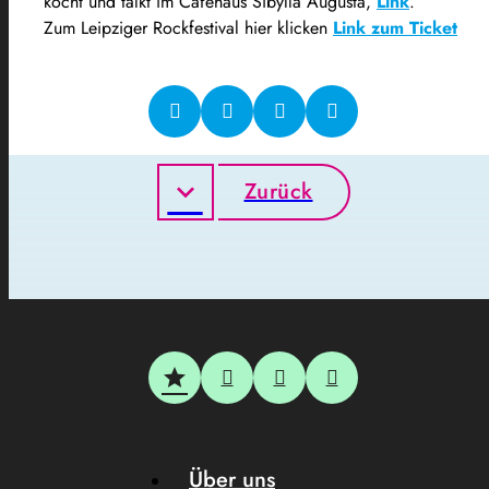
kocht und talkt im Caféhaus Sibylla Augusta,
Link
.
Zum Leipziger Rockfestival hier klicken
Link zum Ticket
Zurück
Über uns