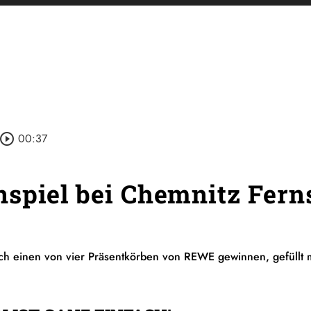
lay_circle_outline
00:37
spiel bei Chemnitz Fer
lich einen von vier Präsentkörben von REWE gewinnen, gefüllt 