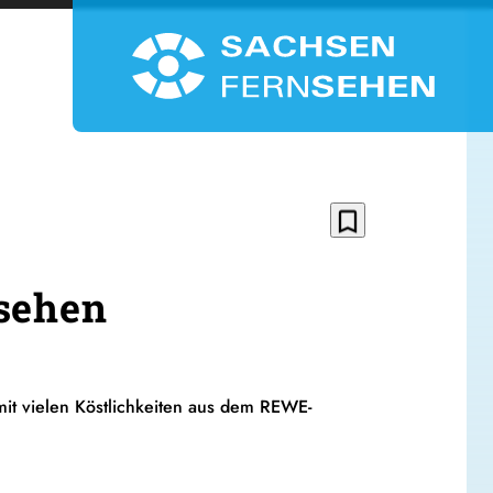
bookmark_border
nsehen
mit vielen Köstlichkeiten aus dem REWE-