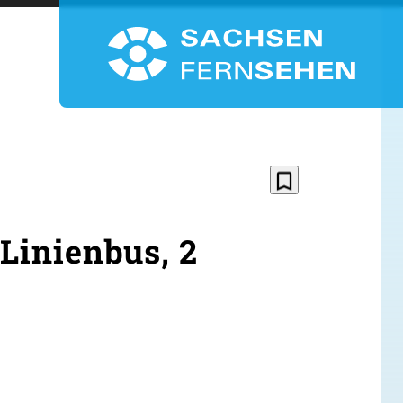
bookmark_border
 Linienbus, 2