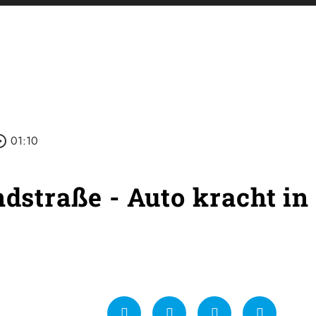
e_outline
01:10
ndstraße - Auto kracht in