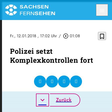
menu
bookmark_border
Fr., 12.01.2018
, 17:02 Uhr
/
play_circle_outline
01:08
Polizei setzt
Komplexkontrollen fort
Zurück