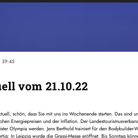
ne
39:45
ell vom 21.10.22
uell, schön, dass Sie mit uns ins Wochenende starten. Das sind u
n hohen Energiepreisen und der Inflation. Der Landestourismusverba
ister Olympia werden. Jens Berthold trainiert für den Bodybuilde
tig: In Leipzig wurde die Grassi-Messe eröffnet. Bis Sonntag könne