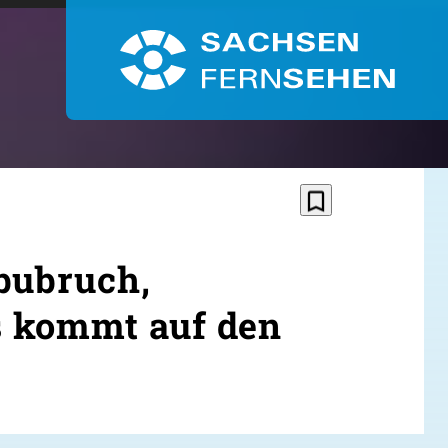
bookmark_border
bubruch,
s kommt auf den