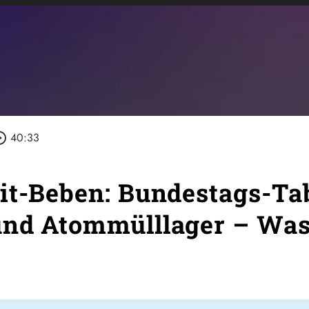
e_outline
40:33
it-Beben: Bundestags-Ta
und Atommülllager – Wa