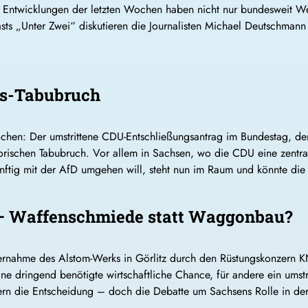
e Entwicklungen der letzten Wochen haben nicht nur bundesweit W
casts „Unter Zwei“ diskutieren die Journalisten Michael Deutschman
gs-Tabubruch
ochen: Der umstrittene CDU-Entschließungsantrag im Bundestag, d
orischen Tabubruch. Vor allem in Sachsen, wo die CDU eine zentrale 
tig mit der AfD umgehen will, steht nun im Raum und könnte die 
 – Waffenschmiede statt Waggonbau?
ernahme des Alstom-Werks in Görlitz durch den Rüstungskonzern 
eine dringend benötigte wirtschaftliche Chance, für andere ein umst
rn die Entscheidung – doch die Debatte um Sachsens Rolle in der 