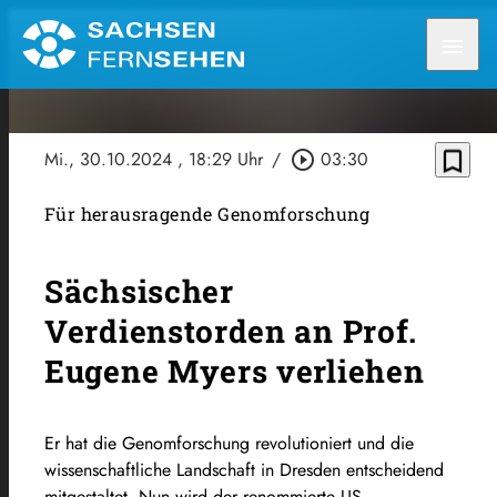
menu
bookmark_border
Mi., 30.10.2024
, 18:29 Uhr
/
play_circle_outline
03:30
Für herausragende Genomforschung
Sächsischer
Verdienstorden an Prof.
Eugene Myers verliehen
Er hat die Genomforschung revolutioniert und die
wissenschaftliche Landschaft in Dresden entscheidend
mitgestaltet. Nun wird der renommierte US-