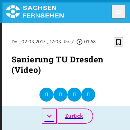
menu
bookmark_border
Do., 02.03.2017
, 17:03 Uhr
/
play_circle_outline
01:58
Sanierung TU Dresden
(Video)
Zurück