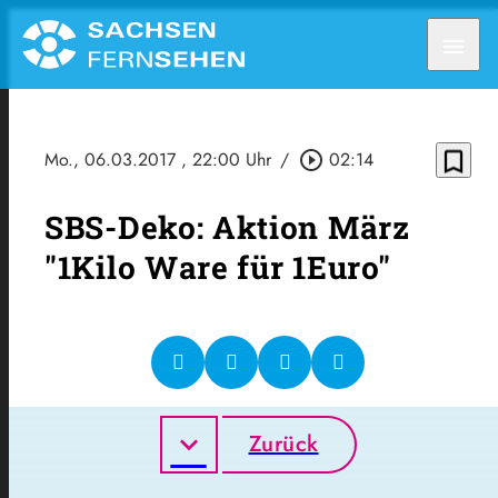
menu
bookmark_border
Mo., 06.03.2017
, 22:00 Uhr
/
play_circle_outline
02:14
SBS-Deko: Aktion März
"1Kilo Ware für 1Euro"
Zurück