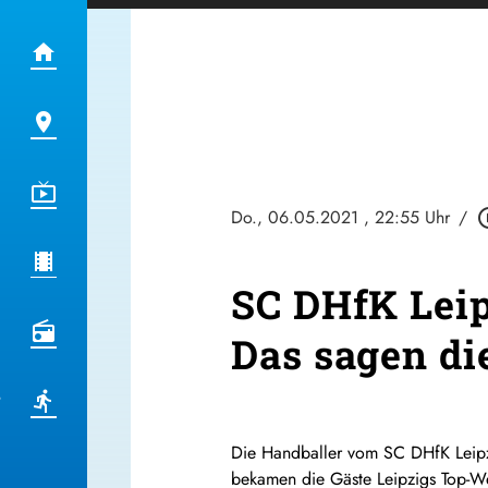
Do., 06.05.2021
, 22:55 Uhr
/
play_cir
SC DHfK Leip
Das sagen di
Die Handballer vom SC DHfK Leipz
bekamen die Gäste Leipzigs Top-We