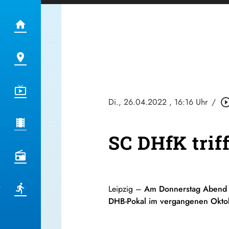
Di., 26.04.2022
, 16:16 Uhr
/
play_circle_ou
SC DHfK trif
Leipzig –
Am Donnerstag Abend t
DHB-Pokal im vergangenen Oktob