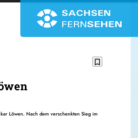
bookmark_border
Löwen
ckar Löwen. Nach dem verschenkten Sieg im