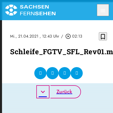
menu
bookmark_border
Mi., 21.04.2021
, 12:43 Uhr
/
play_circle_outline
02:13
Schleife_FGTV_SFL_Rev01.
Zurück