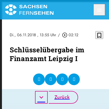
menu
bookmark_border
Di., 06.11.2018
, 13:55 Uhr
/
play_circle_outline
02:12
Schlüsselübergabe im
Finanzamt Leipzig I
Zurück