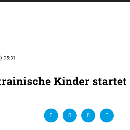
outline
05:31
krainische Kinder startet