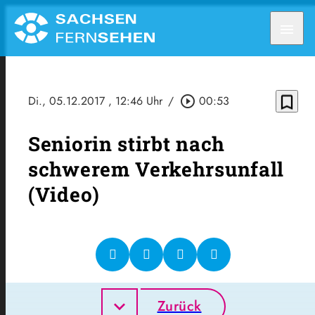
menu
bookmark_border
Di., 05.12.2017
, 12:46 Uhr
/
play_circle_outline
00:53
Seniorin stirbt nach
schwerem Verkehrsunfall
(Video)
Zurück