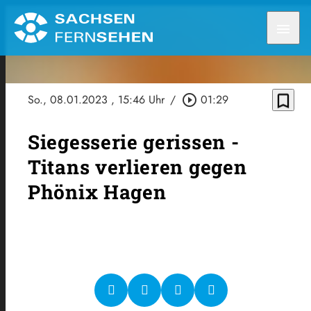
menu
bookmark_border
So., 08.01.2023
, 15:46 Uhr
/
play_circle_outline
01:29
Siegesserie gerissen -
Titans verlieren gegen
Phönix Hagen