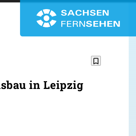
bookmark_border
sbau in Leipzig