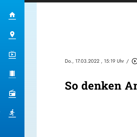
Do., 17.03.2022
, 15:19 Uhr
/
play_circle_out
So denken An