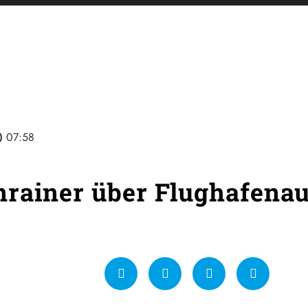
line
07:58
rainer über Flughafenau