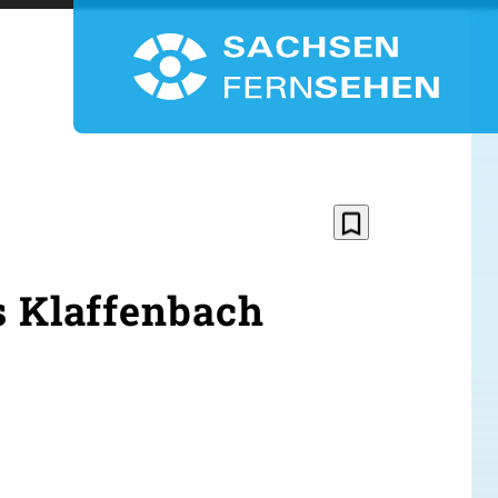
bookmark_border
 Klaffenbach