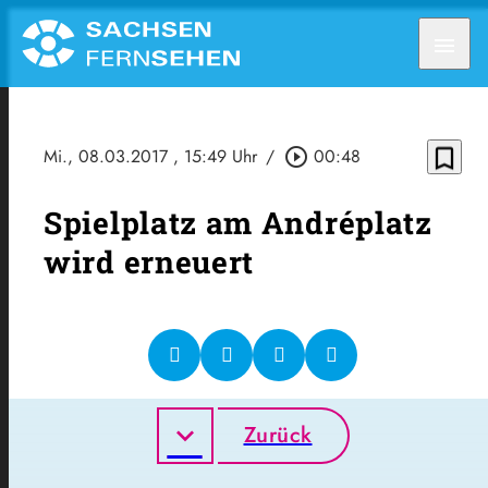
menu
bookmark_border
Mi., 08.03.2017
, 15:49 Uhr
/
play_circle_outline
00:48
Spielplatz am Andréplatz
wird erneuert
Zurück