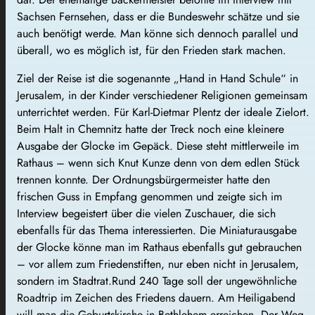
Sachsen Fernsehen, dass er die Bundeswehr schätze und sie
auch benötigt werde. Man könne sich dennoch parallel und
überall, wo es möglich ist, für den Frieden stark machen.
Ziel der Reise ist die sogenannte „Hand in Hand Schule“ in
Jerusalem, in der Kinder verschiedener Religionen gemeinsam
unterrichtet werden. Für Karl-Dietmar Plentz der ideale Zielort.
Beim Halt in Chemnitz hatte der Treck noch eine kleinere
Ausgabe der Glocke im Gepäck. Diese steht mittlerweile im
Rathaus – wenn sich Knut Kunze denn von dem edlen Stück
trennen konnte. Der Ordnungsbürgermeister hatte den
frischen Guss in Empfang genommen und zeigte sich im
Interview begeistert über die vielen Zuschauer, die sich
ebenfalls für das Thema interessierten. Die Miniaturausgabe
der Glocke könne man im Rathaus ebenfalls gut gebrauchen
– vor allem zum Friedenstiften, nur eben nicht in Jerusalem,
sondern im Stadtrat.Rund 240 Tage soll der ungewöhnliche
Roadtrip im Zeichen des Friedens dauern. Am Heiligabend
will man die Geburtskirche in Bethlehem erreichen. Der Weg