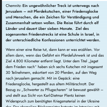
Chemnitz-
Ein ungewöhnlicher Treck ist unterwegs nach
Jerusalem – mit Pferdekutschen, einer Friedensglocke
und Menschen, die ein Zeichen für Verständigung und
Zusammenhalt setzen wollen. Die Reise führt durch elf
Länder und dauert über sieben Monate. Ziel des
sogenannten Friedenstrecks ist eine Schule in Israel, in
der unterschiedliche Konfessionen unterrichtet werden.
Wenn einer eine Reise tut, dann kann er was erzählen. Vor
allem dann, wenn das Gefährt ein Pferdefuhrwerk ist und das
Ziel 4.800 Kilometer entfernt liegt.
Unter dem Titel „Jaget
dem Frieden nach“ haben sich sechs Kutschen mit insgesamt
30 Teilnehmern, eskortiert von 20 Pferden, auf den Weg
nach Jerusalem gemacht. Mit im Gepäck: eine
Friedensglocke, hergestellt aus altem Militärschrott. Der
Bezug zu „Schwerter zu Pflugscharen“ ist bewusst gewählt –
und stellt aus Sicht von Karl-Dietmar Plentz keinen
Widerspruch zum benötigten Kriegsmaterial in der Ukraine
dar. Der ehemalige Bäckermeister betonte im Interview mit