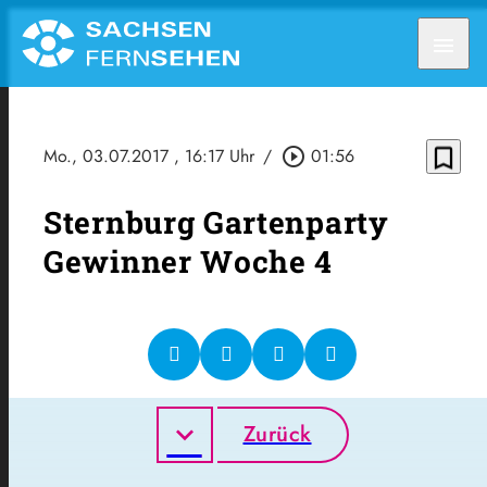
menu
bookmark_border
Mo., 03.07.2017
, 16:17 Uhr
/
play_circle_outline
01:56
Sternburg Gartenparty
Gewinner Woche 4
Zurück