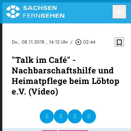
menu
bookmark_border
Do., 08.11.2018
, 14:12 Uhr
/
play_circle_outline
02:44
"Talk im Café" -
Nachbarschaftshilfe und
Heimatpflege beim Löbtop
e.V. (Video)