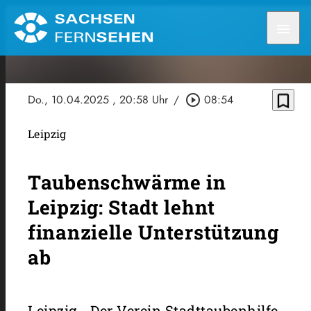
menu
bookmark_border
Do., 10.04.2025
, 20:58 Uhr
/
play_circle_outline
08:54
Leipzig
Taubenschwärme in
Leipzig: Stadt lehnt
finanzielle Unterstützung
ab
Leipzig - Der Verein Stadttaubenhilfe