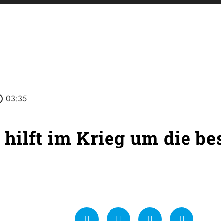
outline
03:35
 hilft im Krieg um die b